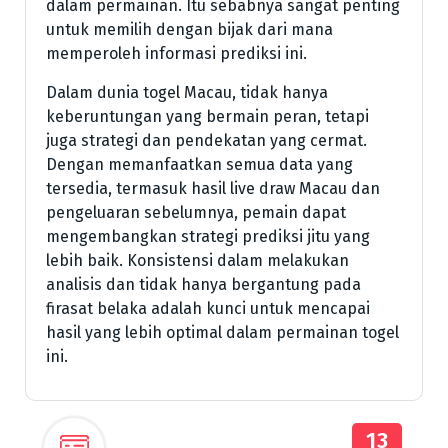
dalam permainan. Itu sebabnya sangat penting
untuk memilih dengan bijak dari mana
memperoleh informasi prediksi ini.
Dalam dunia togel Macau, tidak hanya
keberuntungan yang bermain peran, tetapi
juga strategi dan pendekatan yang cermat.
Dengan memanfaatkan semua data yang
tersedia, termasuk hasil live draw Macau dan
pengeluaran sebelumnya, pemain dapat
mengembangkan strategi prediksi jitu yang
lebih baik. Konsistensi dalam melakukan
analisis dan tidak hanya bergantung pada
firasat belaka adalah kunci untuk mencapai
hasil yang lebih optimal dalam permainan togel
ini.
13