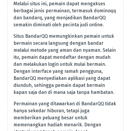
Melalui situs ini, pemain dapat mengakses
berbagai jenis permainan, termasuk dominoqq
dan bandarq, yang menjadikan BandarQQ
semakin diminati oleh pecinta judi online.
Situs BandarQQ memungkinkan pemain untuk
bermain secara langsung dengan bandar
melalui metode yang aman dan nyaman. Selain
itu, pemain dapat mendaftar dengan mudah
dan melakukan login untuk mulai bermain.
Dengan interface yang ramah pengguna,
BandarQQ menyediakan aplikasi yang dapat
diunduh, sehingga pemain dapat bermain
kapan saja dan di mana saja tanpa hambatan.
Permainan yang ditawarkan di BandarQQ tidak
hanya sekedar hiburan, tetapi juga
memberikan peluang besar untuk
memenangkan hadiah menarik. Dengan