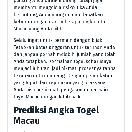
peluang Anda untuk menang, tetapi juga
membantu mengelola risiko. Jika Anda
beruntung, Anda mungkin mendapatkan
keberuntungan dari beberapa angka toto
Macau yang Anda pilih.
Selalu ingat untuk bermain dengan bijak.
Tetapkan batas anggaran untuk taruhan Anda
dan jangan pernah melebihi jumlah yang telah
Anda tetapkan. Permainan togel seharusnya
menjadi hiburan, jadi nikmati prosesnya tanpa
tekanan untuk menang. Dengan pendekatan
yang tepat dan keputusan yang bijaksana,
Anda bisa menikmati pengalaman bermain
togel Macau dengan lebih baik.
Prediksi Angka Togel
Macau