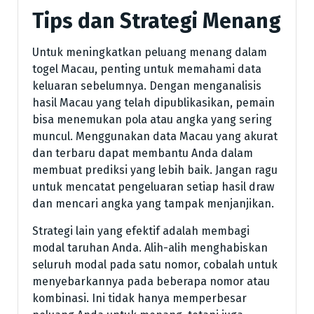
Tips dan Strategi Menang
Untuk meningkatkan peluang menang dalam
togel Macau, penting untuk memahami data
keluaran sebelumnya. Dengan menganalisis
hasil Macau yang telah dipublikasikan, pemain
bisa menemukan pola atau angka yang sering
muncul. Menggunakan data Macau yang akurat
dan terbaru dapat membantu Anda dalam
membuat prediksi yang lebih baik. Jangan ragu
untuk mencatat pengeluaran setiap hasil draw
dan mencari angka yang tampak menjanjikan.
Strategi lain yang efektif adalah membagi
modal taruhan Anda. Alih-alih menghabiskan
seluruh modal pada satu nomor, cobalah untuk
menyebarkannya pada beberapa nomor atau
kombinasi. Ini tidak hanya memperbesar