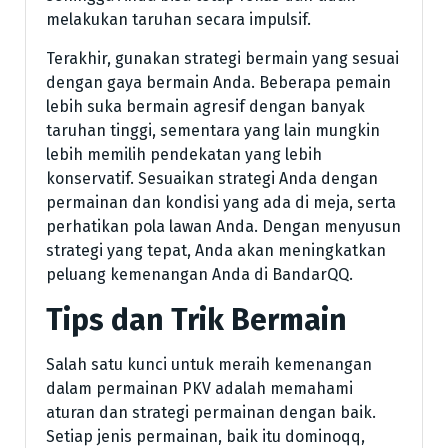
melakukan taruhan secara impulsif.
Terakhir, gunakan strategi bermain yang sesuai
dengan gaya bermain Anda. Beberapa pemain
lebih suka bermain agresif dengan banyak
taruhan tinggi, sementara yang lain mungkin
lebih memilih pendekatan yang lebih
konservatif. Sesuaikan strategi Anda dengan
permainan dan kondisi yang ada di meja, serta
perhatikan pola lawan Anda. Dengan menyusun
strategi yang tepat, Anda akan meningkatkan
peluang kemenangan Anda di BandarQQ.
Tips dan Trik Bermain
Salah satu kunci untuk meraih kemenangan
dalam permainan PKV adalah memahami
aturan dan strategi permainan dengan baik.
Setiap jenis permainan, baik itu dominoqq,