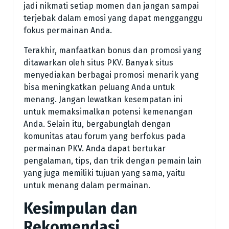
jadi nikmati setiap momen dan jangan sampai
terjebak dalam emosi yang dapat mengganggu
fokus permainan Anda.
Terakhir, manfaatkan bonus dan promosi yang
ditawarkan oleh situs PKV. Banyak situs
menyediakan berbagai promosi menarik yang
bisa meningkatkan peluang Anda untuk
menang. Jangan lewatkan kesempatan ini
untuk memaksimalkan potensi kemenangan
Anda. Selain itu, bergabunglah dengan
komunitas atau forum yang berfokus pada
permainan PKV. Anda dapat bertukar
pengalaman, tips, dan trik dengan pemain lain
yang juga memiliki tujuan yang sama, yaitu
untuk menang dalam permainan.
Kesimpulan dan
Rekomendasi