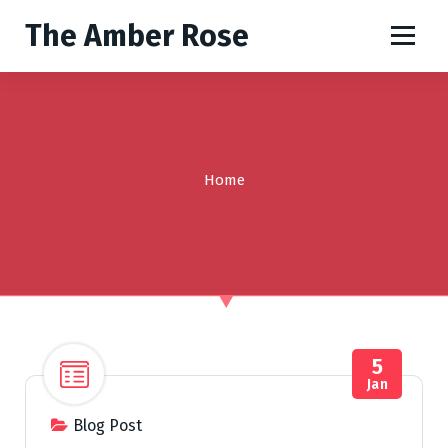
S
The Amber Rose
k
i
p
t
o
c
o
Home
n
t
e
n
t
5
Jan
Blog Post