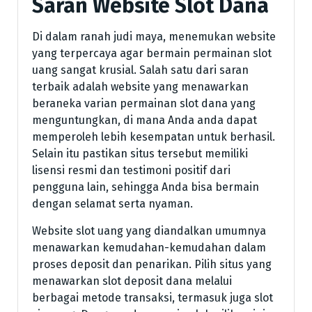
Saran Website Slot Dana
Di dalam ranah judi maya, menemukan website
yang terpercaya agar bermain permainan slot
uang sangat krusial. Salah satu dari saran
terbaik adalah website yang menawarkan
beraneka varian permainan slot dana yang
menguntungkan, di mana Anda anda dapat
memperoleh lebih kesempatan untuk berhasil.
Selain itu pastikan situs tersebut memiliki
lisensi resmi dan testimoni positif dari
pengguna lain, sehingga Anda bisa bermain
dengan selamat serta nyaman.
Website slot uang yang diandalkan umumnya
menawarkan kemudahan-kemudahan dalam
proses deposit dan penarikan. Pilih situs yang
menawarkan slot deposit dana melalui
berbagai metode transaksi, termasuk juga slot