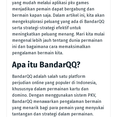
yang mudah melalui aplikasi pkv games
menjadikan pemain dapat bergabung dan
bermain kapan saja. Dalam artikel ini, kita akan
mengeksplorasi peluang yang ada di BandarQQ
serta strategi-strategi efektif untuk
meningkatkan peluang menang. Mari kita mulai
mengenal lebih jauh tentang dunia permainan
ini dan bagaimana cara memaksimalkan
pengalaman bermain kita.
Apa itu BandarQQ?
BandarQQ adalah salah satu platform
perjudian online yang populer di Indonesia,
khususnya dalam permainan kartu dan
domino. Dengan menggunakan sistem PKV,
BandarQQ menawarkan pengalaman bermain
yang menarik bagi para pemain yang menyukai
tantangan dan strategi dalam permainan.