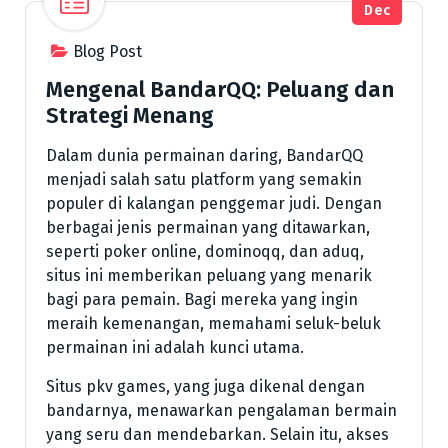
Dec
Blog Post
Mengenal BandarQQ: Peluang dan
Strategi Menang
Dalam dunia permainan daring, BandarQQ
menjadi salah satu platform yang semakin
populer di kalangan penggemar judi. Dengan
berbagai jenis permainan yang ditawarkan,
seperti poker online, dominoqq, dan aduq,
situs ini memberikan peluang yang menarik
bagi para pemain. Bagi mereka yang ingin
meraih kemenangan, memahami seluk-beluk
permainan ini adalah kunci utama.
Situs pkv games, yang juga dikenal dengan
bandarnya, menawarkan pengalaman bermain
yang seru dan mendebarkan. Selain itu, akses