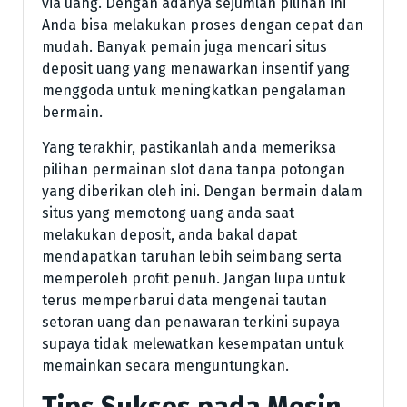
via uang. Dengan adanya sejumlah pilihan ini
Anda bisa melakukan proses dengan cepat dan
mudah. Banyak pemain juga mencari situs
deposit uang yang menawarkan insentif yang
menggoda untuk meningkatkan pengalaman
bermain.
Yang terakhir, pastikanlah anda memeriksa
pilihan permainan slot dana tanpa potongan
yang diberikan oleh ini. Dengan bermain dalam
situs yang memotong uang anda saat
melakukan deposit, anda bakal dapat
mendapatkan taruhan lebih seimbang serta
memperoleh profit penuh. Jangan lupa untuk
terus memperbarui data mengenai tautan
setoran uang dan penawaran terkini supaya
supaya tidak melewatkan kesempatan untuk
memainkan secara menguntungkan.