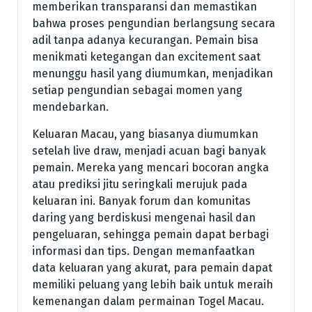
memberikan transparansi dan memastikan
bahwa proses pengundian berlangsung secara
adil tanpa adanya kecurangan. Pemain bisa
menikmati ketegangan dan excitement saat
menunggu hasil yang diumumkan, menjadikan
setiap pengundian sebagai momen yang
mendebarkan.
Keluaran Macau, yang biasanya diumumkan
setelah live draw, menjadi acuan bagi banyak
pemain. Mereka yang mencari bocoran angka
atau prediksi jitu seringkali merujuk pada
keluaran ini. Banyak forum dan komunitas
daring yang berdiskusi mengenai hasil dan
pengeluaran, sehingga pemain dapat berbagi
informasi dan tips. Dengan memanfaatkan
data keluaran yang akurat, para pemain dapat
memiliki peluang yang lebih baik untuk meraih
kemenangan dalam permainan Togel Macau.