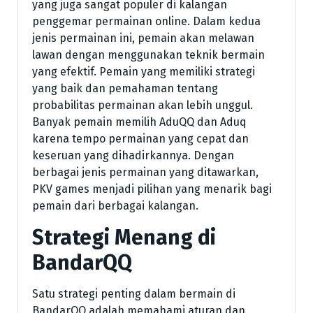
yang juga sangat populer di kalangan
penggemar permainan online. Dalam kedua
jenis permainan ini, pemain akan melawan
lawan dengan menggunakan teknik bermain
yang efektif. Pemain yang memiliki strategi
yang baik dan pemahaman tentang
probabilitas permainan akan lebih unggul.
Banyak pemain memilih AduQQ dan Aduq
karena tempo permainan yang cepat dan
keseruan yang dihadirkannya. Dengan
berbagai jenis permainan yang ditawarkan,
PKV games menjadi pilihan yang menarik bagi
pemain dari berbagai kalangan.
Strategi Menang di
BandarQQ
Satu strategi penting dalam bermain di
BandarQQ adalah memahami aturan dan