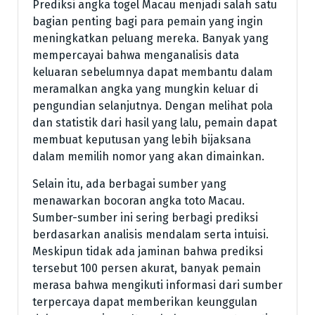
Prediksi angka togel Macau menjadi salah satu
bagian penting bagi para pemain yang ingin
meningkatkan peluang mereka. Banyak yang
mempercayai bahwa menganalisis data
keluaran sebelumnya dapat membantu dalam
meramalkan angka yang mungkin keluar di
pengundian selanjutnya. Dengan melihat pola
dan statistik dari hasil yang lalu, pemain dapat
membuat keputusan yang lebih bijaksana
dalam memilih nomor yang akan dimainkan.
Selain itu, ada berbagai sumber yang
menawarkan bocoran angka toto Macau.
Sumber-sumber ini sering berbagi prediksi
berdasarkan analisis mendalam serta intuisi.
Meskipun tidak ada jaminan bahwa prediksi
tersebut 100 persen akurat, banyak pemain
merasa bahwa mengikuti informasi dari sumber
terpercaya dapat memberikan keunggulan