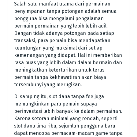
Salah satu manfaat utama dari permainan
penyimpanan tanpa potongan adalah semua
pengguna bisa mengalami pengalaman
bermain permainan yang lebih lebih adil.
Dengan tidak adanya potongan pada setiap
transaksi, para pemain bisa mendapatkan
keuntungan yang maksimal dari setiap
kemenangan yang didapat. Hal ini memberikan
rasa puas yang lebih dalam dalam bermain dan
meningkatkan ketertarikan untuk terus
bermain tanpa kekhawatiran akan biaya
tersembunyi yang merugikan.
Di samping itu, slot dana tanpa fee juga
memungkinkan para pemain supaya
berinvestasi lebih banyak ke dalam permainan.
Karena setoran minimal yang rendah, seperti
slot dana lima ribu, sejumlah pengguna baru
dapat mencoba bermacam-macam game tanpa