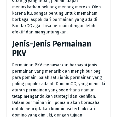
strategi yang tepat, pemain dapat
meningkatkan peluang menang mereka. Oleh
karena itu, sangat penting untuk memahami
berbagai aspek dari permainan yang ada di
BandarQQ agar bisa bermain dengan lebih
efektif dan menguntungkan.
Jenis-Jenis Permainan
PKV
Permainan PKV menawarkan berbagai jenis
permainan yang menarik dan menghibur bagi
para pemain. Salah satu jenis permainan yang
paling populer adalah DominoQQ, yang memiliki
aturan permainan yang sederhana namun
tetap mengandalkan strategi dan keahlian.
Dalam permainan ini, pemain akan berusaha
untuk menciptakan kombinasi terbaik dari
domino yang dimiliki, dengan tujuan