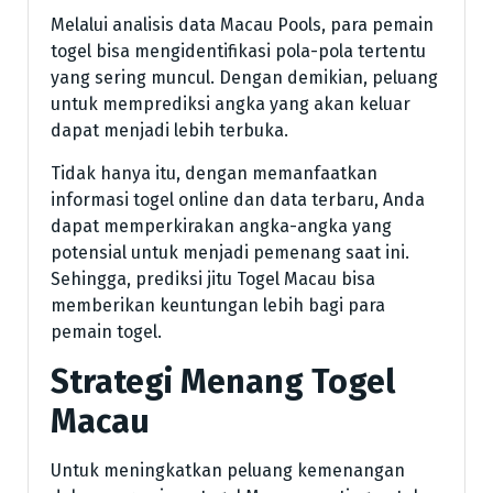
Melalui analisis data Macau Pools, para pemain
togel bisa mengidentifikasi pola-pola tertentu
yang sering muncul. Dengan demikian, peluang
untuk memprediksi angka yang akan keluar
dapat menjadi lebih terbuka.
Tidak hanya itu, dengan memanfaatkan
informasi togel online dan data terbaru, Anda
dapat memperkirakan angka-angka yang
potensial untuk menjadi pemenang saat ini.
Sehingga, prediksi jitu Togel Macau bisa
memberikan keuntungan lebih bagi para
pemain togel.
Strategi Menang Togel
Macau
Untuk meningkatkan peluang kemenangan