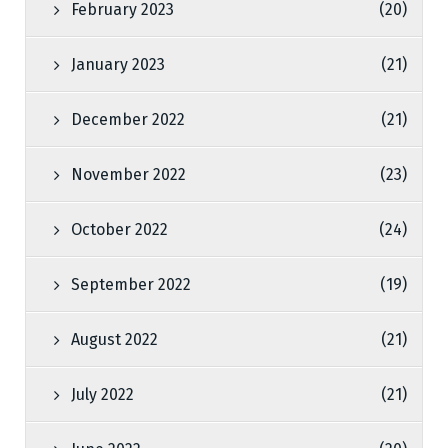
February 2023
(20)
January 2023
(21)
December 2022
(21)
November 2022
(23)
October 2022
(24)
September 2022
(19)
August 2022
(21)
July 2022
(21)