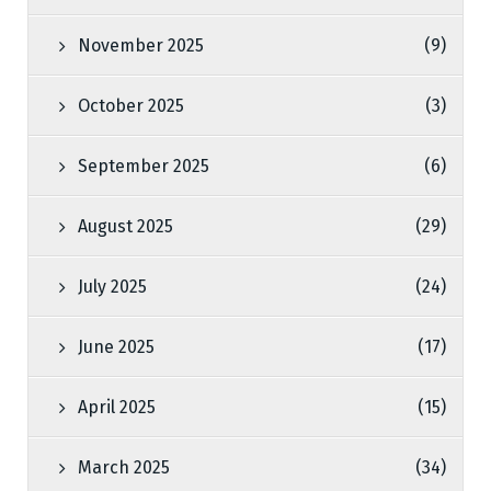
November 2025
(9)
October 2025
(3)
September 2025
(6)
August 2025
(29)
July 2025
(24)
June 2025
(17)
April 2025
(15)
March 2025
(34)