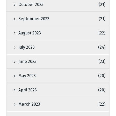
October 2023
(21)
September 2023
(21)
August 2023
(22)
July 2023
(24)
June 2023
(23)
May 2023
(20)
April 2023
(20)
March 2023
(22)