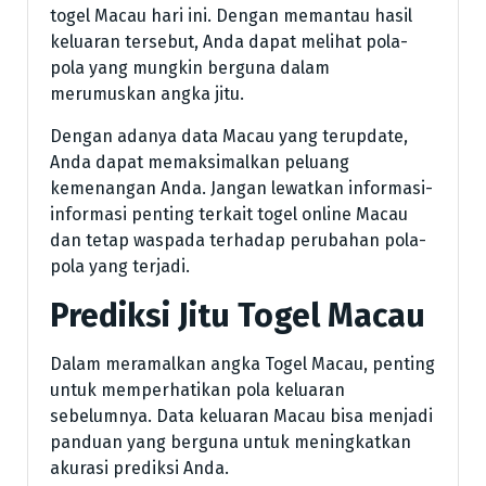
togel Macau hari ini. Dengan memantau hasil
keluaran tersebut, Anda dapat melihat pola-
pola yang mungkin berguna dalam
merumuskan angka jitu.
Dengan adanya data Macau yang terupdate,
Anda dapat memaksimalkan peluang
kemenangan Anda. Jangan lewatkan informasi-
informasi penting terkait togel online Macau
dan tetap waspada terhadap perubahan pola-
pola yang terjadi.
Prediksi Jitu Togel Macau
Dalam meramalkan angka Togel Macau, penting
untuk memperhatikan pola keluaran
sebelumnya. Data keluaran Macau bisa menjadi
panduan yang berguna untuk meningkatkan
akurasi prediksi Anda.