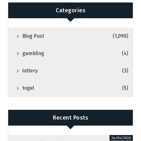
Categories
Blog Post
(1,090)
gambling
(4)
lottery
(3)
togel
(5)
Recent Posts
24/04/2026