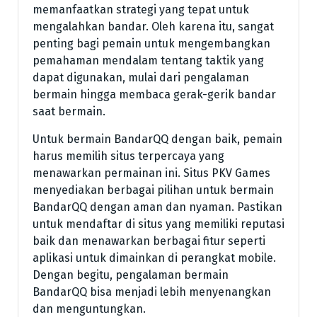
memanfaatkan strategi yang tepat untuk
mengalahkan bandar. Oleh karena itu, sangat
penting bagi pemain untuk mengembangkan
pemahaman mendalam tentang taktik yang
dapat digunakan, mulai dari pengalaman
bermain hingga membaca gerak-gerik bandar
saat bermain.
Untuk bermain BandarQQ dengan baik, pemain
harus memilih situs terpercaya yang
menawarkan permainan ini. Situs PKV Games
menyediakan berbagai pilihan untuk bermain
BandarQQ dengan aman dan nyaman. Pastikan
untuk mendaftar di situs yang memiliki reputasi
baik dan menawarkan berbagai fitur seperti
aplikasi untuk dimainkan di perangkat mobile.
Dengan begitu, pengalaman bermain
BandarQQ bisa menjadi lebih menyenangkan
dan menguntungkan.