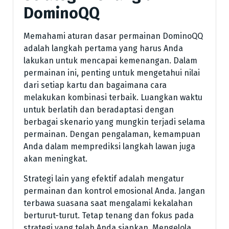
DominoQQ
Memahami aturan dasar permainan DominoQQ
adalah langkah pertama yang harus Anda
lakukan untuk mencapai kemenangan. Dalam
permainan ini, penting untuk mengetahui nilai
dari setiap kartu dan bagaimana cara
melakukan kombinasi terbaik. Luangkan waktu
untuk berlatih dan beradaptasi dengan
berbagai skenario yang mungkin terjadi selama
permainan. Dengan pengalaman, kemampuan
Anda dalam memprediksi langkah lawan juga
akan meningkat.
Strategi lain yang efektif adalah mengatur
permainan dan kontrol emosional Anda. Jangan
terbawa suasana saat mengalami kekalahan
berturut-turut. Tetap tenang dan fokus pada
strategi yang telah Anda siapkan. Mengelola