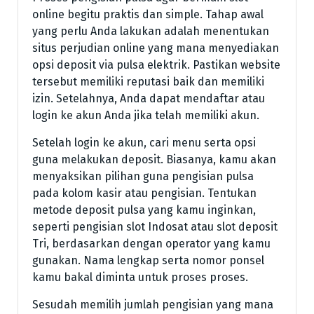
online begitu praktis dan simple. Tahap awal
yang perlu Anda lakukan adalah menentukan
situs perjudian online yang mana menyediakan
opsi deposit via pulsa elektrik. Pastikan website
tersebut memiliki reputasi baik dan memiliki
izin. Setelahnya, Anda dapat mendaftar atau
login ke akun Anda jika telah memiliki akun.
Setelah login ke akun, cari menu serta opsi
guna melakukan deposit. Biasanya, kamu akan
menyaksikan pilihan guna pengisian pulsa
pada kolom kasir atau pengisian. Tentukan
metode deposit pulsa yang kamu inginkan,
seperti pengisian slot Indosat atau slot deposit
Tri, berdasarkan dengan operator yang kamu
gunakan. Nama lengkap serta nomor ponsel
kamu bakal diminta untuk proses proses.
Sesudah memilih jumlah pengisian yang mana