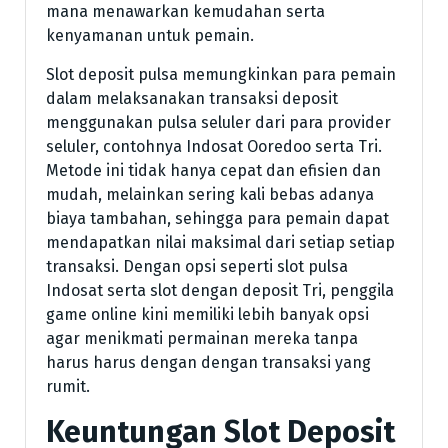
mana menawarkan kemudahan serta
kenyamanan untuk pemain.
Slot deposit pulsa memungkinkan para pemain
dalam melaksanakan transaksi deposit
menggunakan pulsa seluler dari para provider
seluler, contohnya Indosat Ooredoo serta Tri.
Metode ini tidak hanya cepat dan efisien dan
mudah, melainkan sering kali bebas adanya
biaya tambahan, sehingga para pemain dapat
mendapatkan nilai maksimal dari setiap setiap
transaksi. Dengan opsi seperti slot pulsa
Indosat serta slot dengan deposit Tri, penggila
game online kini memiliki lebih banyak opsi
agar menikmati permainan mereka tanpa
harus harus dengan dengan transaksi yang
rumit.
Keuntungan Slot Deposit