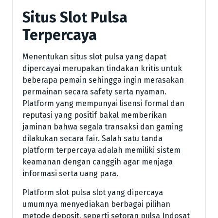
Situs Slot Pulsa
Terpercaya
Menentukan situs slot pulsa yang dapat
dipercayai merupakan tindakan kritis untuk
beberapa pemain sehingga ingin merasakan
permainan secara safety serta nyaman.
Platform yang mempunyai lisensi formal dan
reputasi yang positif bakal memberikan
jaminan bahwa segala transaksi dan gaming
dilakukan secara fair. Salah satu tanda
platform terpercaya adalah memiliki sistem
keamanan dengan canggih agar menjaga
informasi serta uang para.
Platform slot pulsa slot yang dipercaya
umumnya menyediakan berbagai pilihan
metode deposit, seperti setoran pulsa Indosat