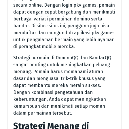
secara online. Dengan login pkv games, pemain
dapat dengan cepat bergabung dan menikmati
berbagai variasi permainan domino serta
bandar. Di situs-situs ini, pengguna juga bisa
mendaftar dan mengunduh aplikasi pkv games
untuk pengalaman bermain yang lebih nyaman
di perangkat mobile mereka.
Strategi bermain di DominoQQ dan BandarQQ
sangat penting untuk meningkatkan peluang
menang. Pemain harus memahami aturan
dasar dan menguasai trik-trik khusus yang
dapat membantu mereka meraih sukses.
Dengan kombinasi pengetahuan dan
keberuntungan, Anda dapat meningkatkan
kemampuan dan menikmati setiap momen
dalam permainan tersebut.
Strategi Menang di