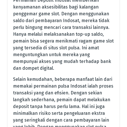
Permainan Deposit Indosat memberikan
kenyamanan aksesibilitas bagi kalangan
penggemar game slot. Dengan menggunakan
saldo dari pembayaran Indosat, mereka tidak
perlu bingung mencari cara transaksi lainnya.
Hanya melalui melaksanakan top-up saldo,
pemain bisa segera menikmati ragam game slot
yang tersedia di situs slot pulsa. Ini amat
menguntungkan untuk mereka yang
mempunyai akses yang mudah terhadap bank
dan dompet digital.
Selain kemudahan, beberapa manfaat lain dari
memakai permainan pulsa Indosat ialah proses
transaksi yang dan efisien. Dengan sekian
langkah sederhana, pemain dapat melakukan
deposit tanpa harus perlu lama. Hal ini juga
minimalkan risiko serta pengeluaran ekstra
yang seringkali dengan cara pembayaran lain
yang lebih. Dengan menggunakan slot pulsa