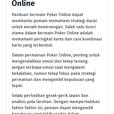
Online
Panduan bermain Poker Online dapat
membantu pemain memahami strategi dasar
untuk meraih kemenangan. Salah satu kunci
utama dalam bermain Poker Online adalah
memahami peringkat kartu dan cara kombinasi
kartu yang terbentuk.
Dalam permainan Poker Online, penting untuk
mengendalikan emosi dan tetap tenang.
Jangan terbawa emosi saat mengalami
kekalahan, namun tetap fokus pada strategi
permainan dan mengambil keputusan yang
tepat.
Selalu perhatikan gerak-gerik lawan dan
analisis pola taruhan. Dengan memperhatikan
faktor-faktor ini, pemain dapat mengambil
keputusan yang lebih cerdas dalam