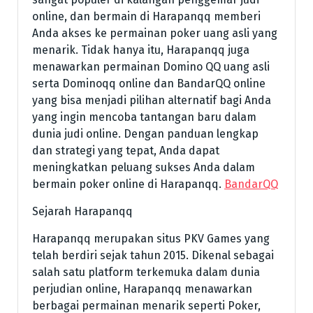
online, dan bermain di Harapanqq memberi
Anda akses ke permainan poker uang asli yang
menarik. Tidak hanya itu, Harapanqq juga
menawarkan permainan Domino QQ uang asli
serta Dominoqq online dan BandarQQ online
yang bisa menjadi pilihan alternatif bagi Anda
yang ingin mencoba tantangan baru dalam
dunia judi online. Dengan panduan lengkap
dan strategi yang tepat, Anda dapat
meningkatkan peluang sukses Anda dalam
bermain poker online di Harapanqq.
BandarQQ
Sejarah Harapanqq
Harapanqq merupakan situs PKV Games yang
telah berdiri sejak tahun 2015. Dikenal sebagai
salah satu platform terkemuka dalam dunia
perjudian online, Harapanqq menawarkan
berbagai permainan menarik seperti Poker,