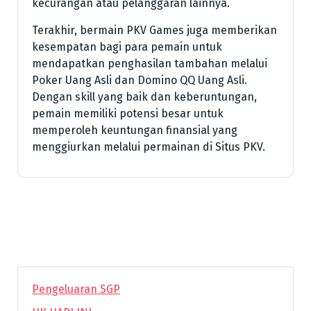
kecurangan atau pelanggaran lainnya.
Terakhir, bermain PKV Games juga memberikan
kesempatan bagi para pemain untuk
mendapatkan penghasilan tambahan melalui
Poker Uang Asli dan Domino QQ Uang Asli.
Dengan skill yang baik dan keberuntungan,
pemain memiliki potensi besar untuk
memperoleh keuntungan finansial yang
menggiurkan melalui permainan di Situs PKV.
Pengeluaran SGP