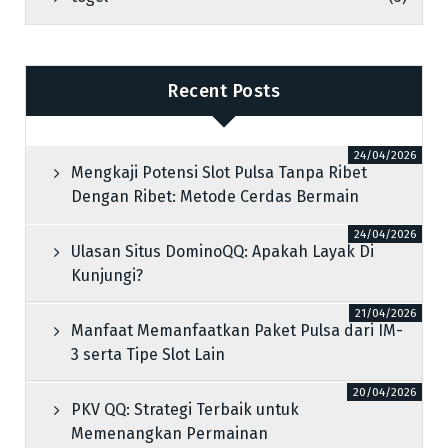
Recent Posts
24/04/2026
Mengkaji Potensi Slot Pulsa Tanpa Ribet
Dengan Ribet: Metode Cerdas Bermain
24/04/2026
Ulasan Situs DominoQQ: Apakah Layak Di
Kunjungi?
21/04/2026
Manfaat Memanfaatkan Paket Pulsa dari IM-
3 serta Tipe Slot Lain
20/04/2026
PKV QQ: Strategi Terbaik untuk
Memenangkan Permainan