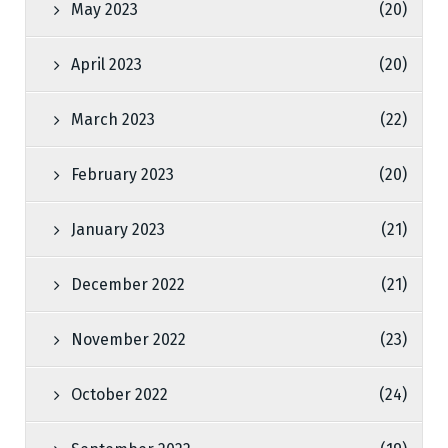
May 2023
(20)
April 2023
(20)
March 2023
(22)
February 2023
(20)
January 2023
(21)
December 2022
(21)
November 2022
(23)
October 2022
(24)