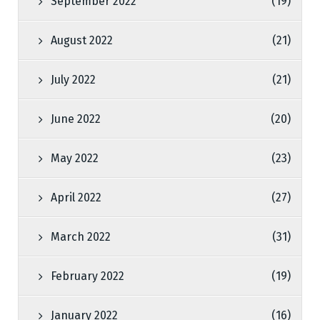
September 2022
(19)
August 2022
(21)
July 2022
(21)
June 2022
(20)
May 2022
(23)
April 2022
(27)
March 2022
(31)
February 2022
(19)
January 2022
(16)