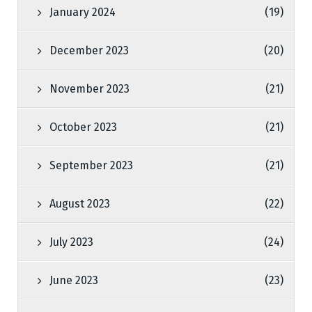
January 2024
(19)
December 2023
(20)
November 2023
(21)
October 2023
(21)
September 2023
(21)
August 2023
(22)
July 2023
(24)
June 2023
(23)