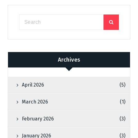
Archives
April 2026
(5)
March 2026
(1)
February 2026
(3)
January 2026
(3)