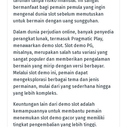
taruhan tanpa risiko finansial. Ini sangat
bermanfaat bagi pemain pemula yang ingin
mengenal dunia slot sebelum memutuskan
untuk bermain dengan uang sungguhan.
Dalam dunia perjudian online, banyak penyedia
perangkat lunak, termasuk Pragmatic Play,
menawarkan demo slot. Slot demo PG,
misalnya, merupakan salah satu variasi yang
sangat populer dan memberikan pengalaman
bermain yang mirip dengan versi berbayar.
Melalui slot demo ini, pemain dapat
mengeksplorasi berbagai tema dan jenis
permainan, mulai dari yang sederhana hingga
yang lebih kompleks.
Keuntungan lain dari demo slot adalah
kemampuannya untuk membantu pemain
menemukan slot demo gacor yang memiliki
tingkat pengembalian yang lebih tinggi.