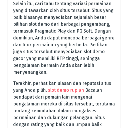
Selain itu, cari tahu tentang variasi permainan
yang ditawarkan oleh situs tersebut. Situs yang
baik biasanya menyediakan sejumlah besar
pilihan slot demo dari berbagai pengembang,
termasuk Pragmatic Play dan PG Soft. Dengan
demikian, Anda dapat mencoba berbagai genre
dan fitur permainan yang berbeda. Pastikan
juga situs tersebut menyediakan slot demo
gacor yang memiliki RTP tinggi, sehingga
pengalaman bermain Anda akan lebih
menyenangkan.
Terakhir, perhatikan ulasan dan reputasi situs
yang Anda pilih.
slot demo rupiah
Bacalah
pendapat dari pemain lain mengenai
pengalaman mereka di situs tersebut, terutama
tentang kemudahan dalam mengakses
permainan dan dukungan pelanggan. Situs
dengan rating yang baik dan umpan balik