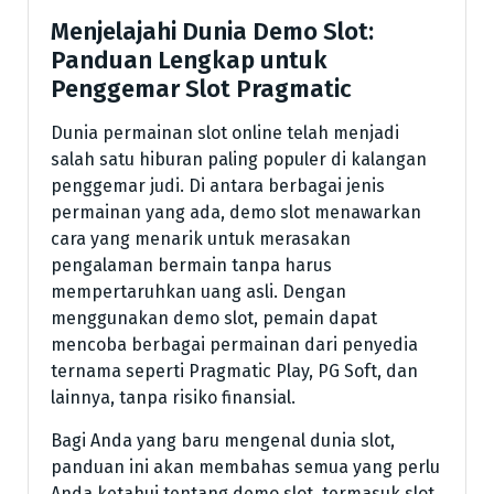
Menjelajahi Dunia Demo Slot:
Panduan Lengkap untuk
Penggemar Slot Pragmatic
Dunia permainan slot online telah menjadi
salah satu hiburan paling populer di kalangan
penggemar judi. Di antara berbagai jenis
permainan yang ada, demo slot menawarkan
cara yang menarik untuk merasakan
pengalaman bermain tanpa harus
mempertaruhkan uang asli. Dengan
menggunakan demo slot, pemain dapat
mencoba berbagai permainan dari penyedia
ternama seperti Pragmatic Play, PG Soft, dan
lainnya, tanpa risiko finansial.
Bagi Anda yang baru mengenal dunia slot,
panduan ini akan membahas semua yang perlu
Anda ketahui tentang demo slot, termasuk slot