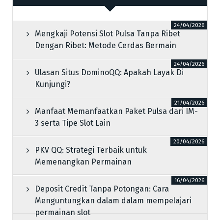
24/04/2026
Mengkaji Potensi Slot Pulsa Tanpa Ribet
Dengan Ribet: Metode Cerdas Bermain
24/04/2026
Ulasan Situs DominoQQ: Apakah Layak Di
Kunjungi?
21/04/2026
Manfaat Memanfaatkan Paket Pulsa dari IM-
3 serta Tipe Slot Lain
20/04/2026
PKV QQ: Strategi Terbaik untuk
Memenangkan Permainan
16/04/2026
Deposit Credit Tanpa Potongan: Cara
Menguntungkan dalam dalam mempelajari
permainan slot