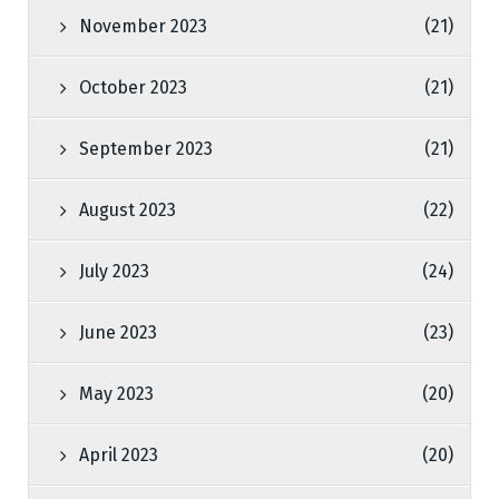
November 2023
(21)
October 2023
(21)
September 2023
(21)
August 2023
(22)
July 2023
(24)
June 2023
(23)
May 2023
(20)
April 2023
(20)