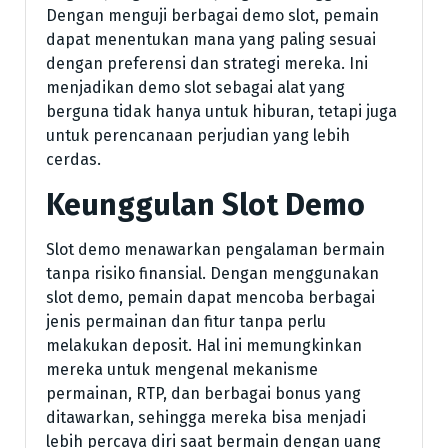
Dengan menguji berbagai demo slot, pemain
dapat menentukan mana yang paling sesuai
dengan preferensi dan strategi mereka. Ini
menjadikan demo slot sebagai alat yang
berguna tidak hanya untuk hiburan, tetapi juga
untuk perencanaan perjudian yang lebih
cerdas.
Keunggulan Slot Demo
Slot demo menawarkan pengalaman bermain
tanpa risiko finansial. Dengan menggunakan
slot demo, pemain dapat mencoba berbagai
jenis permainan dan fitur tanpa perlu
melakukan deposit. Hal ini memungkinkan
mereka untuk mengenal mekanisme
permainan, RTP, dan berbagai bonus yang
ditawarkan, sehingga mereka bisa menjadi
lebih percaya diri saat bermain dengan uang