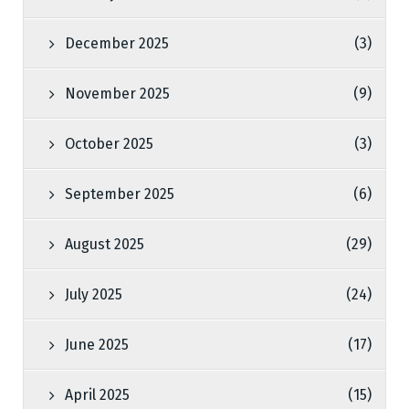
December 2025
(3)
November 2025
(9)
October 2025
(3)
September 2025
(6)
August 2025
(29)
July 2025
(24)
June 2025
(17)
April 2025
(15)