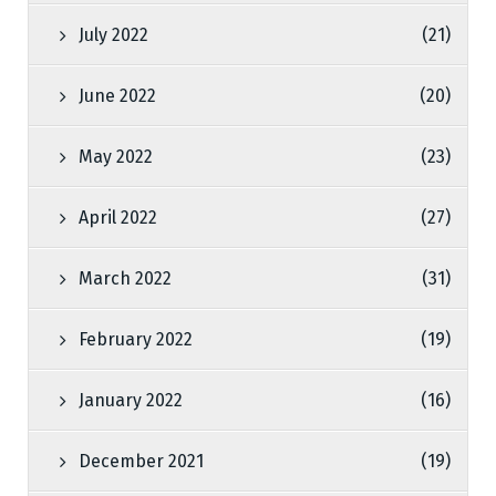
July 2022
(21)
June 2022
(20)
May 2022
(23)
April 2022
(27)
March 2022
(31)
February 2022
(19)
January 2022
(16)
December 2021
(19)