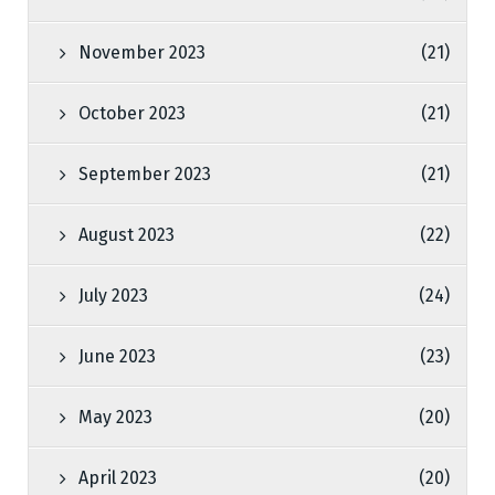
November 2023
(21)
October 2023
(21)
September 2023
(21)
August 2023
(22)
July 2023
(24)
June 2023
(23)
May 2023
(20)
April 2023
(20)