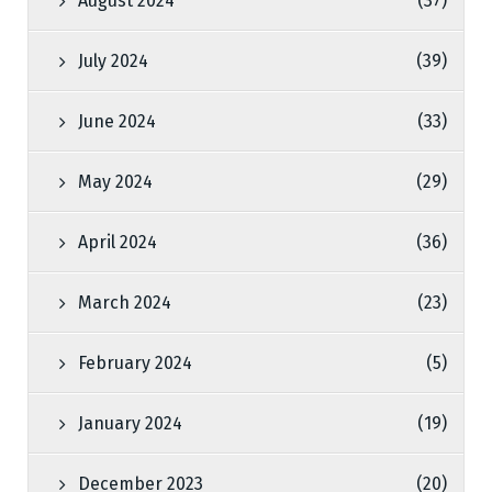
August 2024
(37)
July 2024
(39)
June 2024
(33)
May 2024
(29)
April 2024
(36)
March 2024
(23)
February 2024
(5)
January 2024
(19)
December 2023
(20)