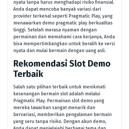
nyata tanpa harus menghadapi risiko finansial.
Anda dapat mencoba banyak variasi dari
provider terkenal seperti Pragmatic Play, yang
menawarkan demo pragmatic play berkualitas
tinggi. Setelah merasa nyaman dengan
permainan dan memahami cara kerjanya, Anda
bisa mempertimbangkan untuk beralih ke versi
nyata dan mulai bermain dengan uang asli.
Rekomendasi Slot Demo
Terbaik
Salah satu pilihan terbaik untuk menikmati
kesenangan bermain slot adalah melalui
Pragmatic Play. Permainan slot demo yang
mereka tawarkan sangat menarik dan
bervariasi, memberikan pengalaman bermain
yang seru tanpa risiko. Dengan akun demo,
Anda dapat menjelajahi berbagai tema dan