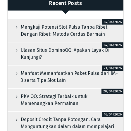
Recent Posts
24/04/2026
Mengkaji Potensi Slot Pulsa Tanpa Ribet
Dengan Ribet: Metode Cerdas Bermain
24/04/2026
Ulasan Situs DominoQQ: Apakah Layak Di
Kunjungi?
21/04/2026
Manfaat Memanfaatkan Paket Pulsa dari IM-
3 serta Tipe Slot Lain
20/04/2026
PKV QQ: Strategi Terbaik untuk
Memenangkan Permainan
16/04/2026
Deposit Credit Tanpa Potongan: Cara
Menguntungkan dalam dalam mempelajari