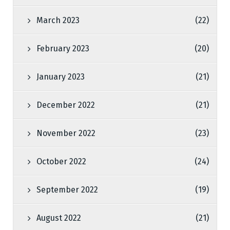
March 2023
(22)
February 2023
(20)
January 2023
(21)
December 2022
(21)
November 2022
(23)
October 2022
(24)
September 2022
(19)
August 2022
(21)