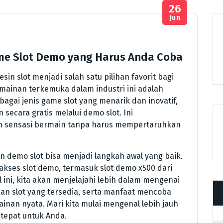
26
Jun
me Slot Demo yang Harus Anda Coba
in slot menjadi salah satu pilihan favorit bagi
mainan terkemuka dalam industri ini adalah
gai jenis game slot yang menarik dan inovatif,
ecara gratis melalui demo slot. Ini
 sensasi bermain tanpa harus mempertaruhkan
un demo slot bisa menjadi langkah awal yang baik.
ses slot demo, termasuk slot demo x500 dari
l ini, kita akan menjelajahi lebih dalam mengenai
nan slot yang tersedia, serta manfaat mencoba
nan nyata. Mari kita mulai mengenal lebih jauh
tepat untuk Anda.