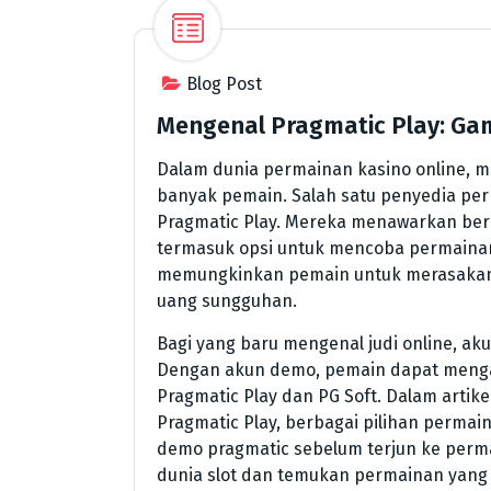
Blog Post
Mengenal Pragmatic Play: Ga
Dalam dunia permainan kasino online, mes
banyak pemain. Salah satu penyedia per
Pragmatic Play. Mereka menawarkan berba
termasuk opsi untuk mencoba permainan s
memungkinkan pemain untuk merasakan
uang sungguhan.
Bagi yang baru mengenal judi online, ak
Dengan akun demo, pemain dapat mengak
Pragmatic Play dan PG Soft. Dalam artike
Pragmatic Play, berbagai pilihan permai
demo pragmatic sebelum terjun ke permai
dunia slot dan temukan permainan yang 