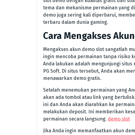
slot demo dengan kualitas grafis dan su
tema dan mekanisme permainan yang dit
demo juga sering kali diperbarui, memb
terbaru dalam dunia gaming.
Cara Mengakses Akun
Mengakses akun demo slot sangatlah mud
ingin mencoba permainan tanpa risiko k
Anda lakukan adalah mengunjungi situs 
PG Soft. Di situs tersebut, Anda akan m
menawarkan demo gratis.
Setelah menemukan permainan yang Anda 
akan ada tombol atau link yang bertulis
ini dan Anda akan diarahkan ke permaina
melakukan deposit. Ini memberikan kes
permainan secara langsung.
demo slot
Jika Anda ingin memanfaatkan akun demo 