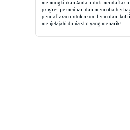
memungkinkan Anda untuk mendaftar ak
progres permainan dan mencoba berbagai 
pendaftaran untuk akun demo dan ikuti i
menjelajahi dunia slot yang menarik!