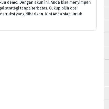
un demo. Dengan akun ini, Anda bisa menyimpan
strategi tanpa terbatas. Cukup pilih opsi
nstruksi yang diberikan. Kini Anda siap untuk