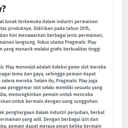
y?
at lunak terkemuka dalam industri permainan
itas produknya. Didirikan pada tahun 2015,
dan kini menawarkan berbagai jenis permainan,
mainan langsung. Fokus utama Pragmatic Play
ang menarik melalui grafis berkualitas tinggi
c Play menonjol adalah koleksi game slot mereka
bagai tema dan gaya, sehingga pemain dapat
lera mereka. Selain itu, Pragmatic Play juga
wa penggemar slot selalu memiliki sesuatu yang
rsedia, memungkinkan pemain untuk mencoba
uskan untuk bermain dengan uang sungguhan.
k penghargaan dalam industri perjudian, berkat
mainan yang adil. Dengan berbagai izin dan
muka, pemain dapat merasa aman ketika bermain