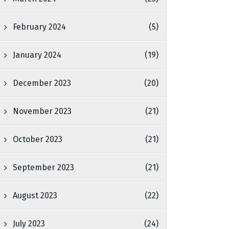
February 2024
(5)
January 2024
(19)
December 2023
(20)
November 2023
(21)
October 2023
(21)
September 2023
(21)
August 2023
(22)
July 2023
(24)