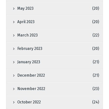
May 2023
(20)
April 2023
(20)
March 2023
(22)
February 2023
(20)
January 2023
(21)
December 2022
(21)
November 2022
(23)
October 2022
(24)