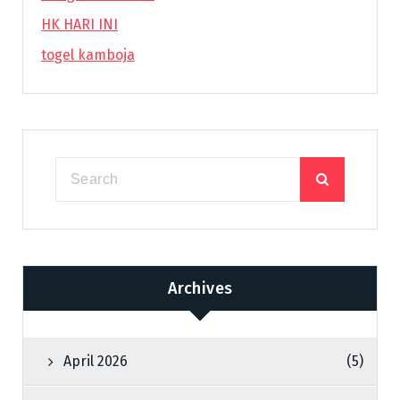
HK HARI INI
togel kamboja
Archives
April 2026
(5)