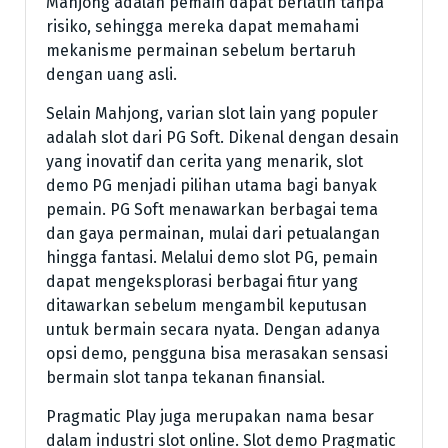
Mahjong adalah pemain dapat berlatih tanpa
risiko, sehingga mereka dapat memahami
mekanisme permainan sebelum bertaruh
dengan uang asli.
Selain Mahjong, varian slot lain yang populer
adalah slot dari PG Soft. Dikenal dengan desain
yang inovatif dan cerita yang menarik, slot
demo PG menjadi pilihan utama bagi banyak
pemain. PG Soft menawarkan berbagai tema
dan gaya permainan, mulai dari petualangan
hingga fantasi. Melalui demo slot PG, pemain
dapat mengeksplorasi berbagai fitur yang
ditawarkan sebelum mengambil keputusan
untuk bermain secara nyata. Dengan adanya
opsi demo, pengguna bisa merasakan sensasi
bermain slot tanpa tekanan finansial.
Pragmatic Play juga merupakan nama besar
dalam industri slot online. Slot demo Pragmatic