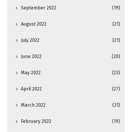
September 2022
(19)
August 2022
(21)
July 2022
(21)
June 2022
(20)
May 2022
(23)
April 2022
(27)
March 2022
(31)
February 2022
(19)