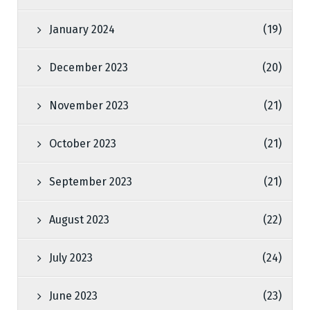
January 2024
(19)
December 2023
(20)
November 2023
(21)
October 2023
(21)
September 2023
(21)
August 2023
(22)
July 2023
(24)
June 2023
(23)