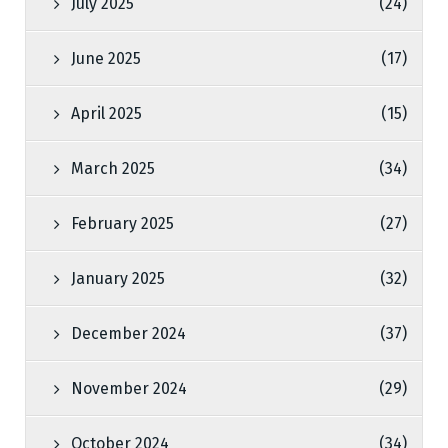
July 2025
(24)
June 2025
(17)
April 2025
(15)
March 2025
(34)
February 2025
(27)
January 2025
(32)
December 2024
(37)
November 2024
(29)
October 2024
(34)