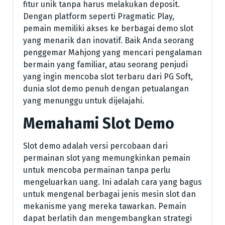
fitur unik tanpa harus melakukan deposit.
Dengan platform seperti Pragmatic Play,
pemain memiliki akses ke berbagai demo slot
yang menarik dan inovatif. Baik Anda seorang
penggemar Mahjong yang mencari pengalaman
bermain yang familiar, atau seorang penjudi
yang ingin mencoba slot terbaru dari PG Soft,
dunia slot demo penuh dengan petualangan
yang menunggu untuk dijelajahi.
Memahami Slot Demo
Slot demo adalah versi percobaan dari
permainan slot yang memungkinkan pemain
untuk mencoba permainan tanpa perlu
mengeluarkan uang. Ini adalah cara yang bagus
untuk mengenal berbagai jenis mesin slot dan
mekanisme yang mereka tawarkan. Pemain
dapat berlatih dan mengembangkan strategi